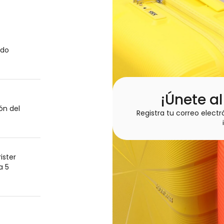
odo
¡Únete a
ón del
Registra tu correo electr
ister
a 5