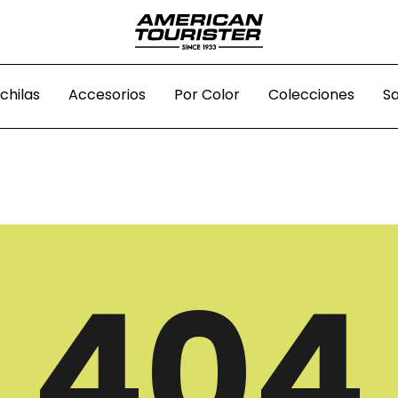
INCENAS CON APLAZO
chilas
Accesorios
Por Color
Colecciones
Sa
404