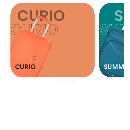
CURIO
S
CURIO
SU
CURIO
SUMME