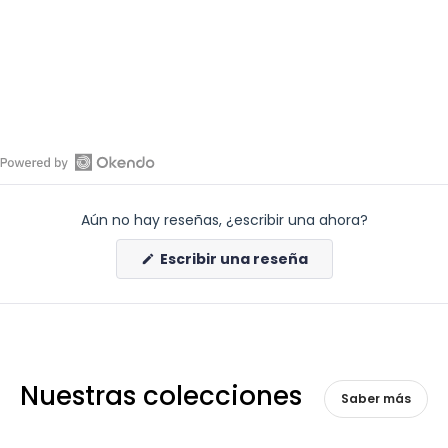
Abrir
reseñas
Aún no hay reseñas, ¿escribir una ahora?
de
Okendo
(Se
Escribir una reseña
en
abre
en
una
una
nueva
nueva
ventana)
ventana
Nuestras colecciones
Saber más