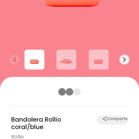
Previous slide
Next s
Bandolera Rollio
Compartir
coral/blue
Rollio