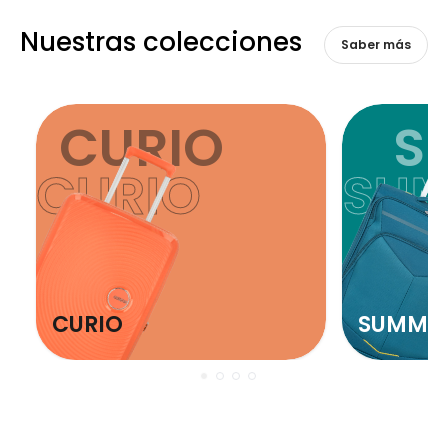
Nuestras colecciones
Saber más
CURIO
S
CURIO
SU
CURIO
SUMME