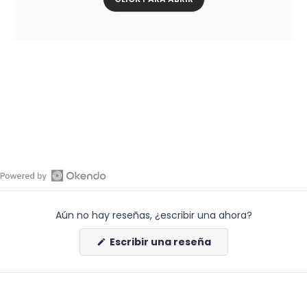
Abrir
reseñas
Aún no hay reseñas, ¿escribir una ahora?
de
Okendo
(Se
Escribir una reseña
en
abre
en
una
una
nueva
nueva
ventana)
ventana