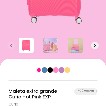
Previous slide
Next s
Maleta extra grande
Compartir
Curio Hot Pink EXP
Curio