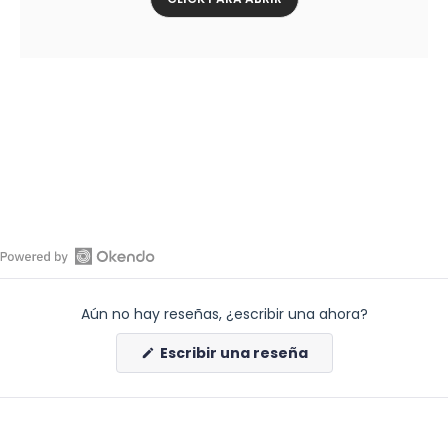
Abrir
reseñas
Aún no hay reseñas, ¿escribir una ahora?
de
Okendo
(Se
Escribir una reseña
en
abre
en
una
una
nueva
nueva
ventana)
ventana