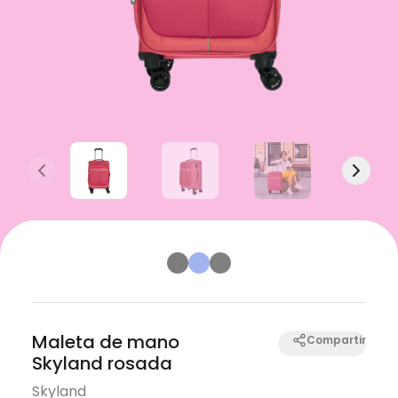
Previous slide
Next s
Maleta de mano
Compartir
Skyland rosada
Skyland