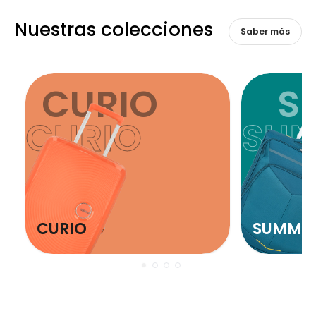
Nuestras colecciones
Saber más
CURIO
S
CURIO
SU
CURIO
SUMME