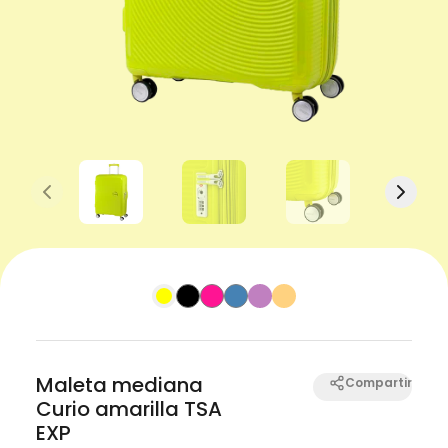
Previous slide
Next s
Maleta mediana
Compartir
Curio amarilla TSA
EXP