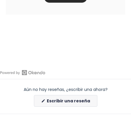
Abrir
reseñas
Aún no hay reseñas, ¿escribir una ahora?
de
Okendo
(Se
Escribir una reseña
en
abre
en
una
una
nueva
nueva
ventana)
ventana