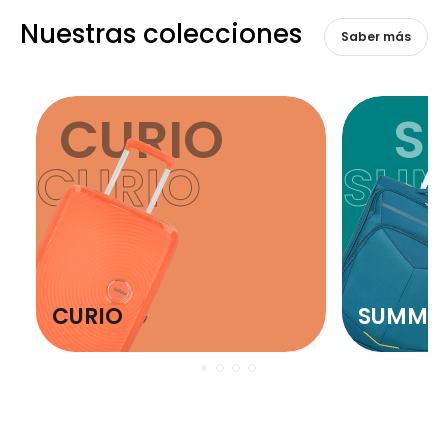
Nuestras colecciones
Saber más
CURIO
S
CURIO
SU
CURIO
SUMME